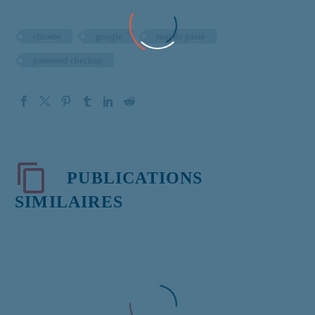
chrome
google
mot de passe
password checkup
PUBLICATIONS
SIMILAIRES